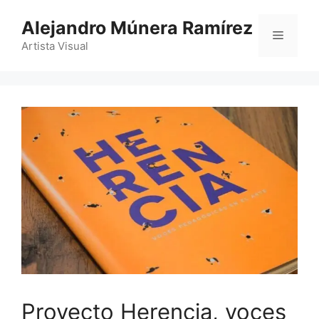
Saltar
Alejandro Múnera Ramírez
al
Menú
contenido
Artista Visual
Proyecto Herencia, voces