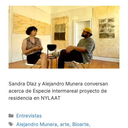
Sandra DIaz y Alejandro Munera conversan
acerca de Especie intermareal proyecto de
residencia en NYLAAT
Categorías
Entrevistas
Etiquetas
Alejandro Munera
,
arte
,
Bioarte
,