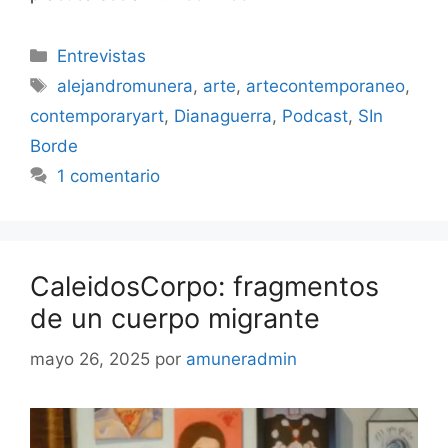
Categorías
Entrevistas
Etiquetas
alejandromunera
,
arte
,
artecontemporaneo
,
contemporaryart
,
Dianaguerra
,
Podcast
,
SIn
Borde
1 comentario
CaleidosCorpo: fragmentos
de un cuerpo migrante
mayo 26, 2025
por
amuneradmin